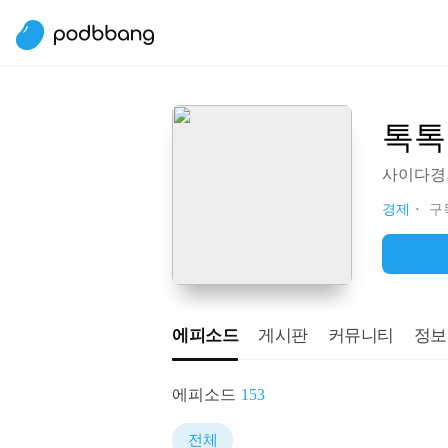
톡톡
사이다경
경제
구독
에피소드
게시판
커뮤니티
정보
에피소드
153
전체