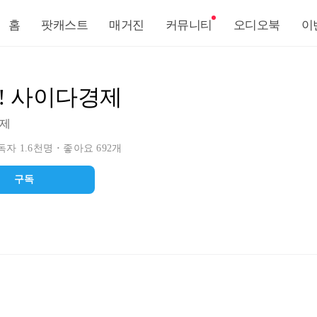
홈
팟캐스트
매거진
커뮤니티
오디오북
이
! 사이다경제
제
자 1.6천명
좋아요 692개
구독