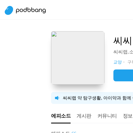
씨씨
씨씨랩,소비
교양
구독
씨씨랩 약 탐구생활, 아이약과 함께
에피소드
게시판
커뮤니티
정보