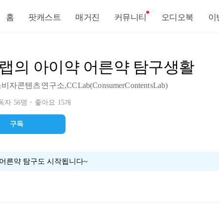
홈
팟캐스트
매거진
커뮤니티
오디오북
이
랩의 아이약 어른약 탐구생활
자콘텐츠연구소,CCLab(ConsumerContentsLab)
자 56명
좋아요 15개
구독
 어른약 탐구도 시작됩니다~